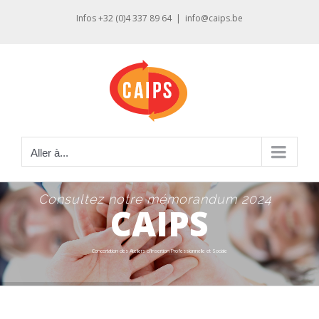
Passer
Infos +32 (0)4 337 89 64
|
info@caips.be
au
contenu
Aller à...
Consultez notre mémorandum 2024
CAIPS
Concertation des Ateliers d'Insertion Professionnelle et Sociale