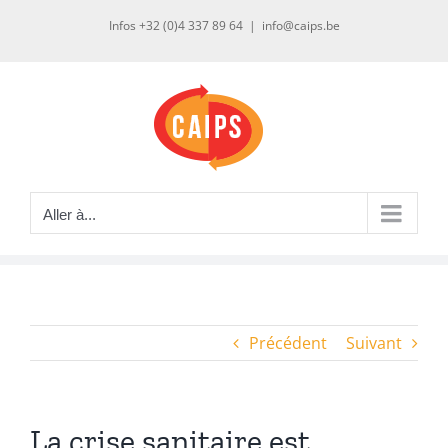
Passer
Infos +32 (0)4 337 89 64
|
info@caips.be
au
contenu
Aller à...
Précédent
Suivant
La crise sanitaire est