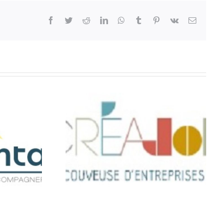
Facebook
Twitter
Reddit
LinkedIn
WhatsApp
Tumblr
Pinterest
Vk
Email
JOB