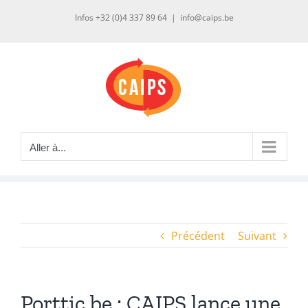
Passer
Infos +32 (0)4 337 89 64
|
info@caips.be
au
contenu
Aller à...
Précédent
Suivant
Porttic.be : CAIPS lance une