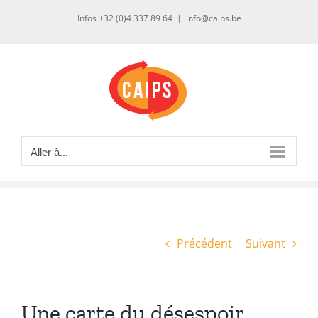
Passer
Infos +32 (0)4 337 89 64
|
info@caips.be
au
contenu
Aller à...
Précédent
Suivant
Une carte du désespoir