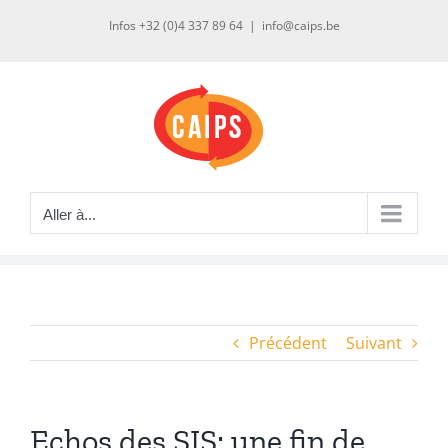
Passer
Infos +32 (0)4 337 89 64
|
info@caips.be
au
contenu
Aller à...
Précédent
Suivant
Echos des SIS: une fin de