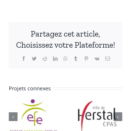
Partagez cet article,
Choisissez votre Plateforme!
Facebook
Twitter
Reddit
LinkedIn
WhatsApp
Tumblr
Pinterest
Vk
Email
Projets connexes
ION
CPAS
CPAS
HERSTAL
BERNISSA