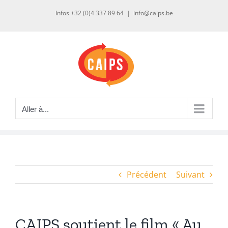
Passer
Infos +32 (0)4 337 89 64
|
info@caips.be
au
contenu
Aller à...
Précédent
Suivant
CAIPS soutient le film « Au