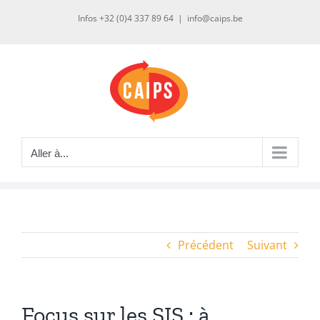
Passer
Infos +32 (0)4 337 89 64
|
info@caips.be
au
contenu
Aller à...
Précédent
Suivant
Focus sur les SIS : à