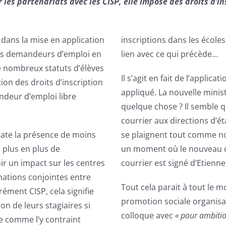
les partenariats avec les CISP, elle impose des droits d’in
 dans la mise en application
inscriptions dans les école
 des demandeurs d’emploi en
lien avec ce qui précède…
e nombreux statuts d’élèves
Il s’agit en fait de l’applic
on des droits d’inscription
appliqué. La nouvelle minis
ndeur d’emploi libre
quelque chose ? Il semble qu’
courrier aux directions d’
tate la présence de moins
se plaignent tout comme no
 plus en plus de
un moment où le nouveau cab
ir un impact sur les centres
courrier est signé d’Etienn
mations conjointes entre
Tout cela parait à tout le 
ément CISP, cela signifie
promotion sociale organisai
on de leurs stagiaires si
colloque avec
« pour ambitio
me comme l’y contraint