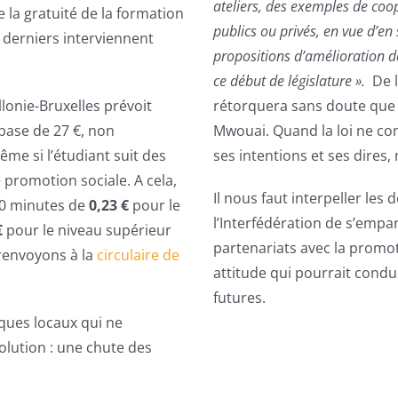
ateliers, des exemples de coop
e la gratuité de la formation
publics ou privés, en vue d’en
s derniers interviennent
propositions d’amélioration de
ce début de législature ».
De 
llonie-Bruxelles prévoit
rétorquera sans doute que la 
 base de 27 €, non
Mwouai. Quand la loi ne con
ême si l’étudiant suit des
ses intentions et ses dires,
promotion sociale. A cela,
Il nous faut interpeller les
50 minutes de
0,23 €
pour le
l’Interfédération de s’empa
€
pour le niveau supérieur
partenariats avec la promo
renvoyons à la
circulaire de
attitude qui pourrait cond
futures.
iques locaux qui ne
olution : une chute des