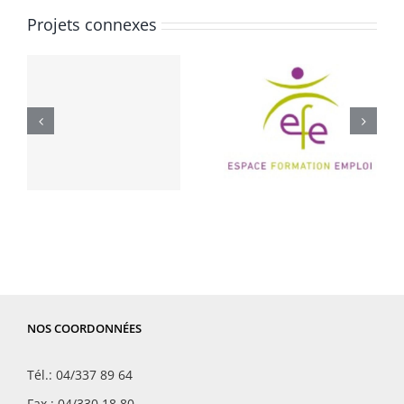
Projets connexes
s
ESPACE
s
FORMATION
PRORIENT
EMPLOI
CFRP
(EFE)
NOS COORDONNÉES
Tél.: 04/337 89 64
Fax : 04/330 18 80