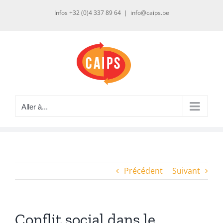
Passer
Infos +32 (0)4 337 89 64
|
info@caips.be
au
contenu
Aller à...
Précédent
Suivant
Conflit social dans le