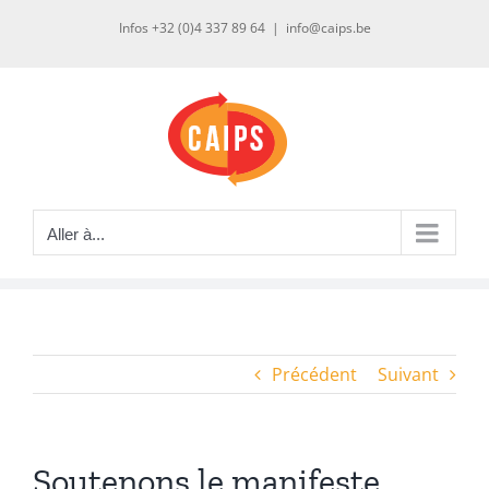
Passer
Infos +32 (0)4 337 89 64
|
info@caips.be
au
contenu
Aller à...
Précédent
Suivant
Soutenons le manifeste